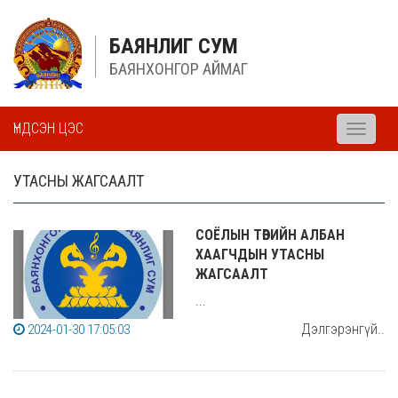
БАЯНЛИГ СУМ
БАЯНХОНГОР АЙМАГ
ҮНДСЭН ЦЭС
Toggle
navigati
УТАСНЫ ЖАГСААЛТ
СОЁЛЫН ТӨВИЙН АЛБАН
ХААГЧДЫН УТАСНЫ
ЖАГСААЛТ
...
Дэлгэрэнгүй..
2024-01-30 17:05:03