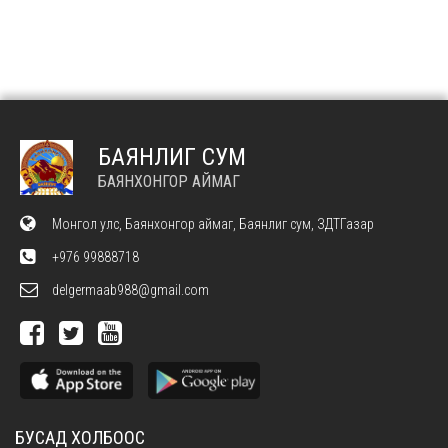
БАЯНЛИГ СУМ
БАЯНХОНГОР АЙМАГ
Монгол улс, Баянхонгор аймаг, Баянлиг сум, ЗДТГазар
+976 99888718
delgermaab988@gmail.com
БУСАД ХОЛБООС