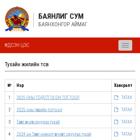
БАЯНЛИГ СУМ
БАЯНХОНГОР АЙМАГ
ҮНДСЭН ЦЭС
Toggle
navigati
Тухайн жилийн төсөв
№
Нэр
Хавсралт
1
2025 ОНЫ ТОДОТГОСОН ТОГТООЛ
ТАТАХ
2
2025 оны төсвийн тогтоол
ТАТАХ
3
Төсөвт өөрчлөт оруулах тухай
ТАТАХ
4
2024 он Төсөвт нэмэлт өөрчлөлт оруулах тухай
ТАТАХ