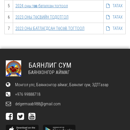
5
2024 оны төсөв баталсан тогтоол
ТАТАХ
6
2023 ОНЫ ТӨСВИЙН ТОДОТГОЛ
ТАТАХ
7
2023 ОНЫ БАТЛАГДСАН ТӨСӨВ ТОГТООЛ
ТАТАХ
БАЯНЛИГ СУМ
БАЯНХОНГОР АЙМАГ
Монгол улс, Баянхонгор аймаг, Баянлиг сум, ЗДТГазар
+976 99888718
delgermaab988@gmail.com