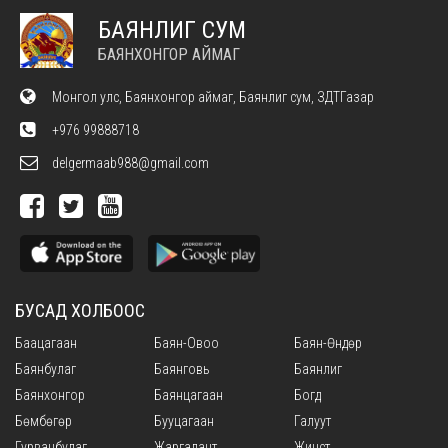
БАЯНЛИГ СУМ
БАЯНХОНГОР АЙМАГ
Монгол улс, Баянхонгор аймаг, Баянлиг сум, ЗДТГазар
+976 99888718
delgermaab988@gmail.com
БУСАД ХОЛБООС
Баацагаан
Баян-Овоо
Баян-Өндөр
Баянбулаг
Баянговь
Баянлиг
Баянхонгор
Баянцагаан
Богд
Бөмбөгөр
Бууцагаан
Галуут
Гурванбулаг
Жаргалант
Жинст