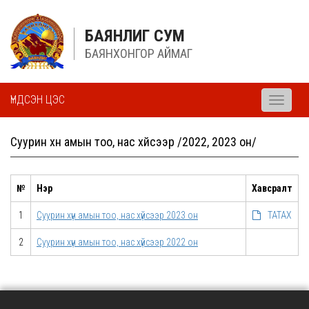
БАЯНЛИГ СУМ
БАЯНХОНГОР АЙМАГ
ҮНДСЭН ЦЭС
Toggle
navigati
Суурин хүн амын тоо, нас хүйсээр /2022, 2023 он/
№
Нэр
Хавсралт
1
Суурин хүн амын тоо, нас хүйсээр 2023 он
ТАТАХ
2
Суурин хүн амын тоо, нас хүйсээр 2022 он