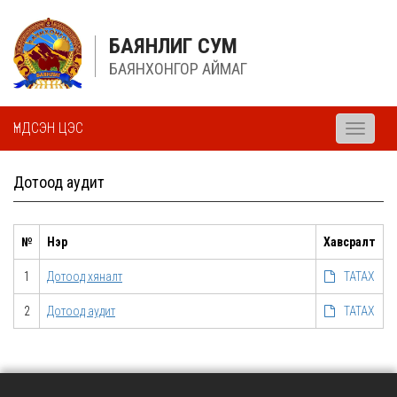
БАЯНЛИГ СУМ
БАЯНХОНГОР АЙМАГ
ҮНДСЭН ЦЭС
Toggle
navigati
Дотоод аудит
№
Нэр
Хавсралт
1
Дотоод хяналт
ТАТАХ
2
Дотоод аудит
ТАТАХ