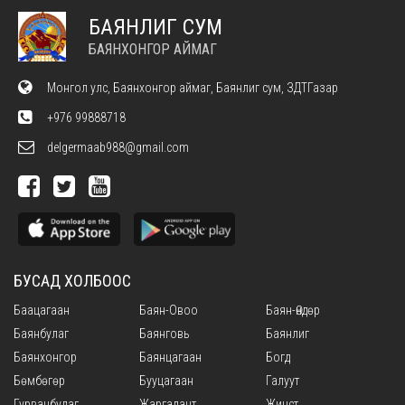
БАЯНЛИГ СУМ
БАЯНХОНГОР АЙМАГ
Монгол улс, Баянхонгор аймаг, Баянлиг сум, ЗДТГазар
+976 99888718
delgermaab988@gmail.com
БУСАД ХОЛБООС
Баацагаан
Баян-Овоо
Баян-Өндөр
Баянбулаг
Баянговь
Баянлиг
Баянхонгор
Баянцагаан
Богд
Бөмбөгөр
Бууцагаан
Галуут
Гурванбулаг
Жаргалант
Жинст